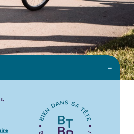
s,
aire