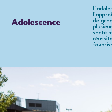
L’adole
l’appro
de gran
Adolescence
plusieu
santé m
réussit
favoris