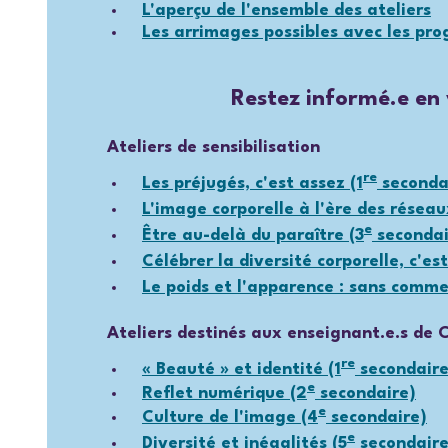
L'aperçu de l'ensemble des ateliers
Les arrimages possibles avec les p
Restez informé.e en 
Ateliers de sensibilisation
re
Les préjugés, c'est assez (1
seconda
L'image corporelle à l'ère des réseau
e
Être au-delà du paraître (3
secondai
Célébrer la diversité corporelle, c'est
Le poids et l'apparence : sans comme
Ateliers destinés aux enseignant.e.s de 
re
« Beauté » et identité (1
secondaire
e
Reflet numérique (2
secondaire)
e
Culture de l'image (4
secondaire)
e
Diversité et inégalités (5
secondaire