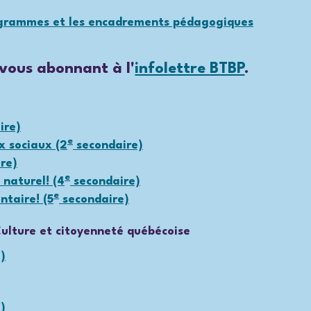
rogrammes et les encadrements pédagogiques
vous abonnant à l'
infolettre BTBP
.
ire)
e
x sociaux (2
secondaire)
re)
e
 naturel! (4
secondaire)
e
ntaire! (5
secondaire)
Culture et citoyenneté québécoise
)
)