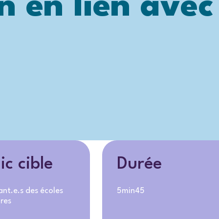
on en lien avec
ic cible
Durée
ant.e.s des écoles
5min45
res