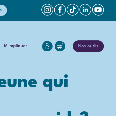
e
M'impliquer
Nos outils
eune qui