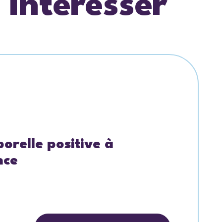
 intéresser
orelle positive à
nce