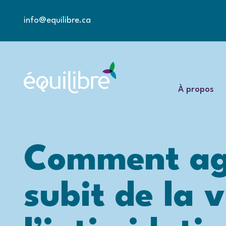
info@equilibre.ca
À propos
Comment agi
subit de la 