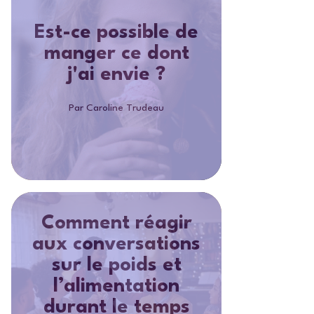
Est-ce possible de
manger ce dont
j'ai envie ?
Par Caroline Trudeau
Comment réagir
aux conversations
sur le poids et
l’alimentation
durant le temps