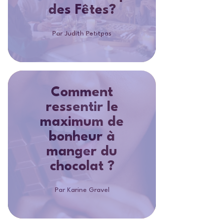
des Fêtes?
Par Judith Petitpas
Comment
ressentir le
maximum de
bonheur à
manger du
chocolat ?
Par Karine Gravel