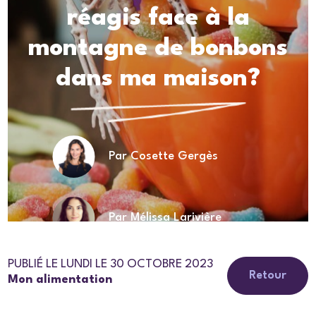
réagis face à la
montagne de bonbons
dans ma maison?
Par Cosette Gergès
Par Mélissa Larivière
PUBLIÉ LE LUNDI LE 30 OCTOBRE 2023
Retour
Mon alimentation