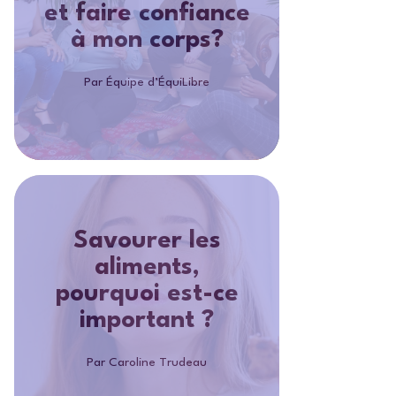
et faire confiance
à mon corps?
Par Équipe d’ÉquiLibre
Savourer les
aliments,
pourquoi est-ce
important ?
Par Caroline Trudeau