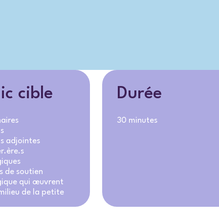
ic cible
Durée
aires
30 minutes
ns
ns adjointes
r.ère.s
iques
s de soutien
ique qui œuvrent
ilieu de la petite