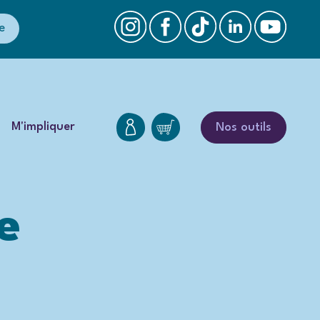
e
M'impliquer
Nos outils
e