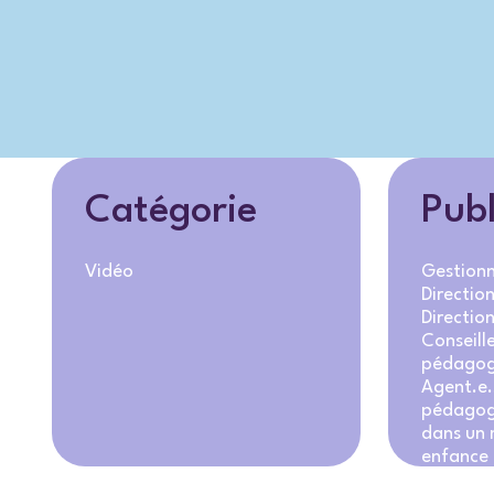
Catégorie
Publ
Vidéo
Gestionn
Directio
Directio
Conseille
pédagog
Agent.e.
pédagog
dans un m
enfance