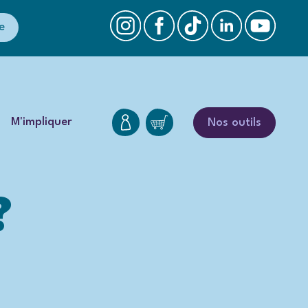
e
M'impliquer
Nos outils
?