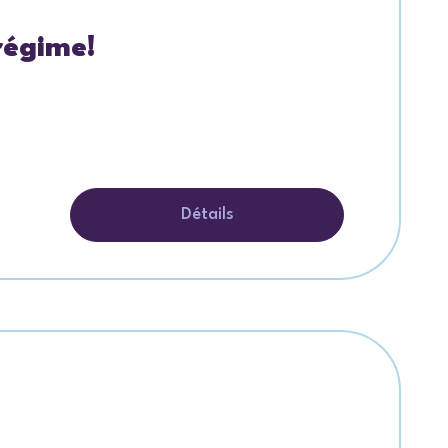
régime!
Détails