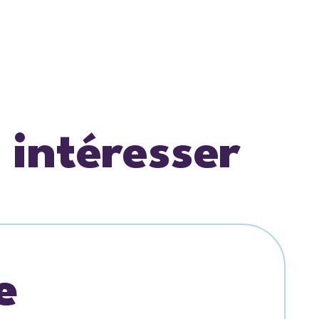
 intéresser
e