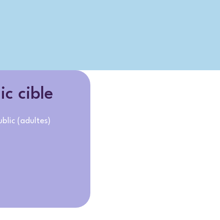
ic cible
blic (adultes)