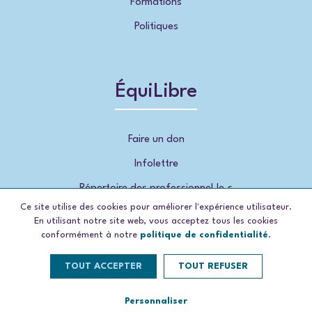
Formations
Politiques
ÉquiLibre
Faire un don
Infolettre
Répertoire des professionnel.le.s
Ce site utilise des cookies pour améliorer l'expérience utilisateur.
En utilisant notre site web, vous acceptez tous les cookies
conformément à notre
politique de confidentialité
.
TOUT ACCEPTER
TOUT REFUSER
© 2026, ÉquiLibre , tous droits réservés
Propulsé par Concep
sim
Personnaliser