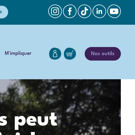
e
M'impliquer
Nos outils
s peut