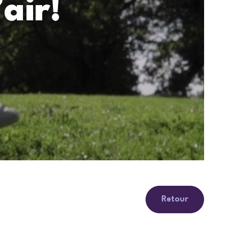
’air!
Retour