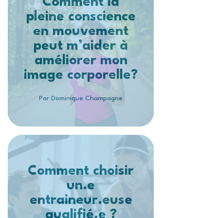
Comment la
pleine conscience
en mouvement
peut m’aider à
améliorer mon
image corporelle?
Par Dominique Champagne
Comment choisir
un.e
entraineur.euse
qualifié.e ?