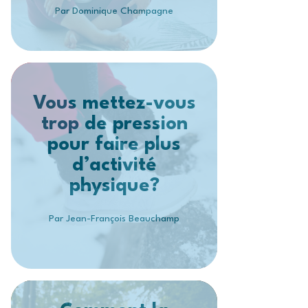
Par Dominique Champagne
Vous mettez-vous
trop de pression
pour faire plus
d’activité
physique?
Par Jean-François Beauchamp