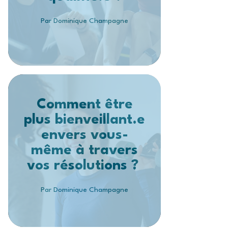
Par Dominique Champagne
Comment être
plus bienveillant.e
envers vous-
même à travers
vos résolutions ?
Par Dominique Champagne